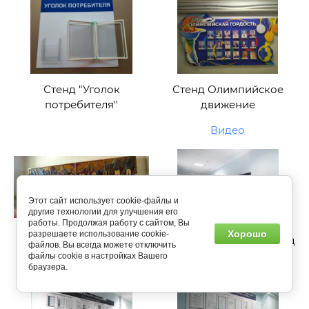
Стенд "Уголок
Стенд Олимпийское
потребителя"
движение
Видео
Этот сайт использует cookie-файлы и
другие технологии для улучшения его
работы. Продолжая работу с сайтом, Вы
Хорошо
разрешаете использование cookie-
Пробковый стенд на
Информационный стенд
файлов. Вы всегда можете отключить
стену
с расписанием занятий
файлы cookie в настройках Вашего
браузера.