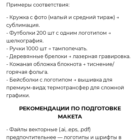
Примеры соответствия:
- Кружка с фото (малый и средний тираж) →
сублимация.
- Футболки 200 шт
с
одним
логотипом
→
шелкография.
- Ручки 1000 шт
→
тампопечать.
- Деревянные
брелоки
→
лазерная гравировка.
- Кожаная обложка блокнота →
тиснение/
горячая
фольга.
- Бейсболки
с
логотипом
→
вышивка
для
премиум‑вида; термотрансфер
для
сложной
графики.
РЕКОМЕНДАЦИИ ПО ПОДГОТОВКЕ
МАКЕТА
- Файлы векторные (.ai, .eps, .pdf)
предпочтительнее — логотипы и шрифты в