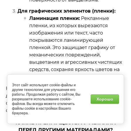
Для графических элементов (пленки):
Ламинация пленки:
Рекламные
пленки, из которых вырезаются
изображения или текст, часто
покрываются ламинирующей
пленкой. Это защищает графику от
механических повреждений,
выцветания и агрессивных чистящих
средств, сохраняя яркость цветов на
долгие годы.
Этот сайт использует cookie-файлы и
Качественное покрытие – это инвестиция в
другие технологии для улучшения его
работы. Продолжая работу с сайтом, Вы
долговечность и безупречный внешний вид
Хорошо
разрешаете использование cookie-
стелы, существенно снижающая затраты на
файлов. Вы всегда можете отключить
файлы cookie в настройках Вашего
обслуживание и ремонт в будущем.
браузера.
КАКИЕ ПРЕИМУЩЕСТВА У МЕТАЛЛА
ПЕРЕД ДРУГИМИ МАТЕРИАЛАМИ?