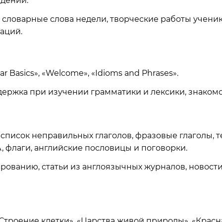
едений.
, словарные слова недели, творческие работы ученик
аций.
r Basics», «Welcome», «Idioms and Phrases».
ержка при изучении грамматики и лексики, знакомст
список неправильных глаголов, фразовые глаголы, т
, флаги, английские пословицы и поговорки.
рованию, статьи из англоязычных журналов, новости
троение клетки», «Царства живой природы», «Красна