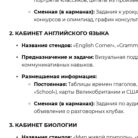
портреты классиков, цитаты из произв
Сменная (в карманах):
Задания к уроку
конкурсов и олимпиад, график консульт
2. КАБИНЕТ АНГЛИЙСКОГО ЯЗЫКА
Названия
стендов
:
«English Corner», «Gramma
Предназначение и задачи:
Визуальная подд
коммуникативных навыков.
Размещаемая информация:
Постоянная:
Таблицы времен глаголов, 
«School»), карты Великобритании и США
Сменная (в карманах):
Задания по ауди
объявления о разговорных клубах.
3. КАБИНЕТ БИОЛОГИИ
Названия стендов:
«Мир живой природы», «С