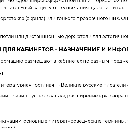
ит методом широкоформатной или интерьерной печ
полнительной защиты от выцветания, царапин и вла
ргстекла (акрила) или тонкого прозрачного ПВХ. Он
етли или дистанционные держатели для эстетичного
 ДЛЯ КАБИНЕТОВ - НАЗНАЧЕНИЕ И ИНФ
формацию размещают в кабинетах по разным предмет
Ы
итературная гостиная», «Великие русские писатели»,
ии правил русского языка, расширение кругозора п
ктуации, основные литературоведческие термины, 